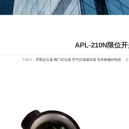
APL-210N限位
关键词：
常熟定位器
,
阀门定位器
,
空气过滤减压器
,
毛布跑偏控制器
发