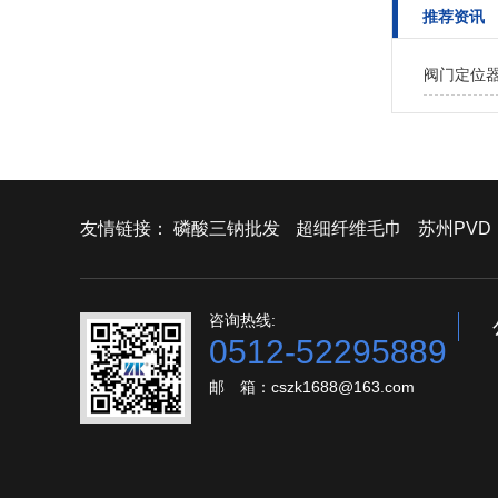
推荐资讯
阀门定位
友情链接：
磷酸三钠批发
超细纤维毛巾
苏州PVD
咨询热线:
0512-52295889
邮 箱：cszk1688@163.com