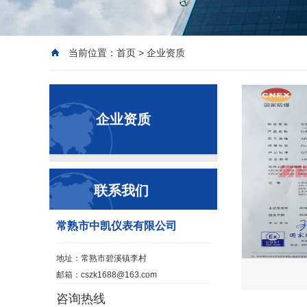
当前位置：
首页
>
企业资质
企业资质
联系我们
常熟市中凯仪表有限公司
地址：常熟市碧溪镇李村
邮箱：cszk1688@163.com
咨询热线